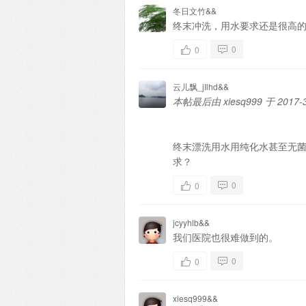
冬日文竹&&
终末冲洗，用水要求还是很高
0
0
云儿飘_jIlhd&&
本帖最后由 xiesq999 于 2017-3
终末漂洗用水用纯化水甚至无
求？
0
0
jcyyhlb&&
我们医院也很难做到的。
0
0
xiesq999&&