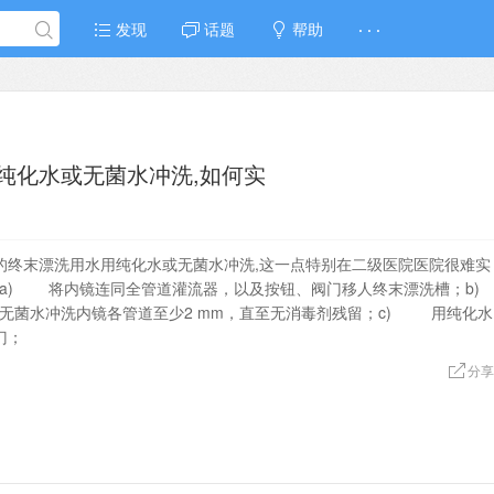
发现
话题
帮助
· · ·
纯化水或无菌水冲洗,如何实
的终末漂洗用水用纯化水或无菌水冲洗,这一点特别在二级医院医院很难实
如下：a) 将内镜连同全管道灌流器，以及按钮、阀门移人终末漂洗槽；b)
菌水冲洗内镜各管道至少2 mm，直至无消毒剂残留；c) 用纯化水
门；
分享