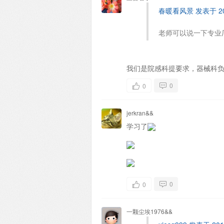
春暖看风景 发表于 2017
老师可以说一下专业
我们是院感科提要求，器械科
0
0
jerkran&&
学习了
0
0
一颗尘埃1976&&