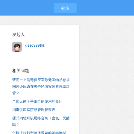
登录
发起人
xiesq999&&
相关问题
请问一上消毒供应室除无菌物品存放
间外还应该在哪些区域安装紫外线灯
管？
产房无菌干手纸巾的使用的疑问
消毒供应室院感管理督查表
硬式内镜可以用络合氯（含氯）灭菌
吗？
怎样进行新型整体温箱的消毒擦拭