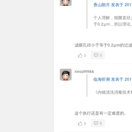
香山朗月 发表于 2017-
个人理解，细菌直径大
于0.2μm，所以理论上
滤膜孔径小于等于0.2μm的过
0
0
xiesq999&&
临海听潮 发表于 2017-
《内镜清洗消毒技术
这个执行还是有一定难度的。
0
0