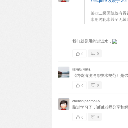
xiesq999 发表于 2017
某些二级医院仅有胃
水用纯化水甚至无菌水冲
我们就是用的过滤水，
0
0
临海听潮&&
《内镜清洗消毒技术规范》是
0
0
chenshipaomo&&
路过学习了，谢谢老师分享和解读..
0
0