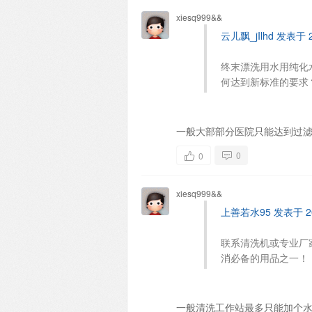
xiesq999&&
云儿飘_jIlhd 发表于 20
终末漂洗用水用纯化
何达到新标准的要求
一般大部部分医院只能达到过
0
0
xiesq999&&
上善若水95 发表于 201
联系清洗机或专业厂
消必备的用品之一！
一般清洗工作站最多只能加个