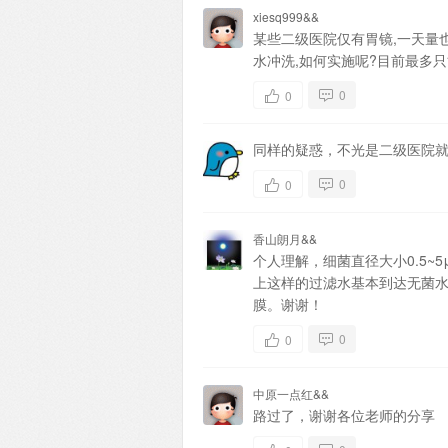
xiesq999&&
某些二级医院仅有胃镜,一天量
水冲洗,如何实施呢?目前最多只
0
0
同样的疑惑，不光是二级医院
0
0
香山朗月&&
个人理解，细菌直径大小0.5~
上这样的过滤水基本到达无菌水
膜。谢谢！
0
0
中原一点红&&
路过了，谢谢各位老师的分享