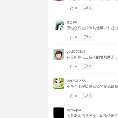
0
0
修合&&
应结合病史排除其他可以引起
0
0
guoli2008&&
从诊断标准上要求的发热两天
0
0
HASYGGK&&
不符合上呼吸道感染的院感诊
0
0
wyfywlj&&
同意老师的意见次，诊断依据