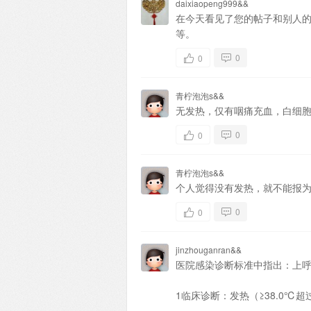
daixiaopeng999&&
在今天看见了您的帖子和别人
等。
0
0
青柠泡泡s&&
无发热，仅有咽痛充血，白细
0
0
青柠泡泡s&&
个人觉得没有发热，就不能报
0
0
jinzhouganran&&
医院感染诊断标准中指出：上
1临床诊断：发热（≥38.0℃