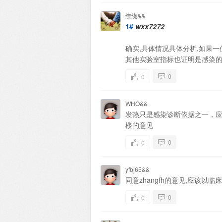
缭绕&&
1#
wxx7272
确实,具体情况具体分析,如果一
其他实验室指标也证明是感染的
0
0
WHO&&
发热只是感染诊断依据之一，
楼的意见
0
0
yfbj65&&
同意zhangfh的意见,应该以
0
0