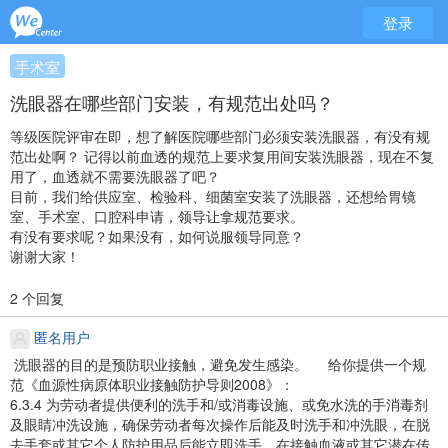
登录
手术室
洗眼器在哪些部门安装，有规范出处吗？
等级医院评审在即，想了解医院哪些部门必须安装洗眼器，有没有规
范出处啊？
记得以前血透的规范上要求复用间安装洗眼器，现在不复
用了，血透就不需要洗眼器了吧？
目前，我们给供应室、检验科、细菌室安装了洗眼器，还想给胃镜
室、手术室、口腔科申请，领导让拿规范要求。
有没有要求呢？如果没有，如何说服领导同意？
谢谢大家！
2 个回复
匿名用户
洗眼器的目的是预防职业接触，避免发生感染。
给你提供一个规
范《血源性病原体职业接触防护导则2008》：
6.3.4 为劳动者提供便利的洗手和/或消毒设施、或免水洗的手消毒剂
及眼睛冲洗设施，确保劳动者每次操作后能及时洗手和冲洗眼，在脱
去手套或其它个人防护用品后能立即洗手，在接触血液或其它潜在传