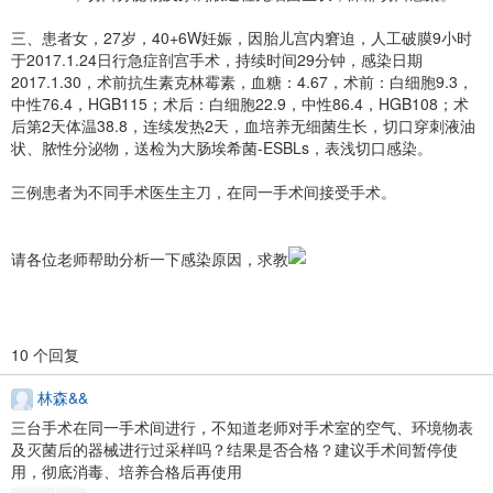
三、患者女，27岁，40+6W妊娠，因胎儿宫内窘迫，人工破膜9小时
于2017.1.24日行急症剖宫手术，持续时间29分钟，感染日期
2017.1.30，术前抗生素克林霉素，血糖：4.67，术前：白细胞9.3，
中性76.4，HGB115；术后：白细胞22.9，中性86.4，HGB108；术
后第2天体温38.8，连续发热2天，血培养无细菌生长，切口穿刺液油
状、脓性分泌物，送检为大肠埃希菌-ESBLs，表浅切口感染。
三例患者为不同手术医生主刀，在同一手术间接受手术。
请各位老师帮助分析一下感染原因，求教
10 个回复
林森&&
三台手术在同一手术间进行，不知道老师对手术室的空气、环境物表
及灭菌后的器械进行过采样吗？结果是否合格？建议手术间暂停使
用，彻底消毒、培养合格后再使用