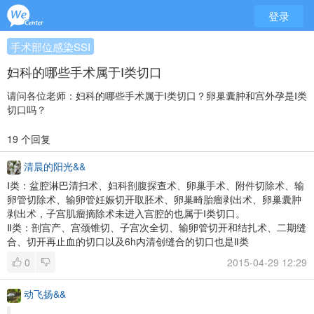
登录
手术部位感染SSI
妇科的哪些手术属于Ⅰ类切口
请问各位老师：妇科的哪些手术属于Ⅰ类切口？卵巢囊肿和宫外孕是Ⅰ类
切口吗？
19 个回复
清晨的阳光&&
Ⅰ类：盆腔淋巴清扫术、妇科剖腹探查术、卵巢手术、附件切除术、输
卵管切除术、输卵管妊娠切开取胚术、卵巢畸胎瘤剥出术、卵巢囊肿
剥出术，子宫肌瘤摘除术未进入宫腔的也属于Ⅰ类切口。
Ⅱ类：剖宫产、宫颈锥切、子宫次全切、输卵管切开和结扎术、二期缝
合、切开再止血的切口以及6h内清创缝合的切口也是Ⅱ类
0
2015-04-29 12:29
动飞扬&&