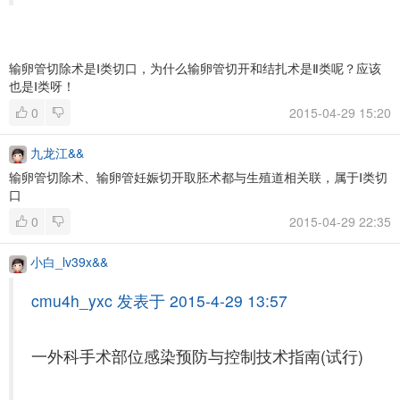
输卵管切除术是Ⅰ类切口，为什么输卵管切开和结扎术是Ⅱ类呢？应该
也是Ⅰ类呀！
0
2015-04-29 15:20
九龙江&&
输卵管切除术、输卵管妊娠切开取胚术都与生殖道相关联，属于Ⅰ类切
口
0
2015-04-29 22:35
小白_lv39x&&
cmu4h_yxc 发表于 2015-4-29 13:57
一外科手术部位感染预防与控制技术指南(试行)