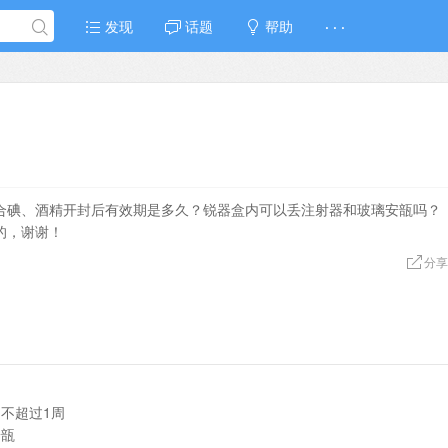
发现
话题
帮助
· · ·
合碘、酒精开封后有效期是多久？锐器盒内可以丢注射器和玻璃安瓿吗？
的，谢谢！
分享
不超过1周
安瓿