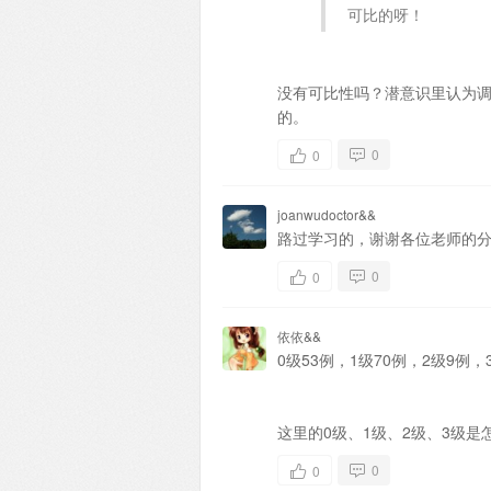
可比的呀！
没有可比性吗？潜意识里认为调
的。
0
0
joanwudoctor&&
路过学习的，谢谢各位老师的
0
0
依依&&
0级53例，1级70例，2级9例，
这里的0级、1级、2级、3级是
0
0