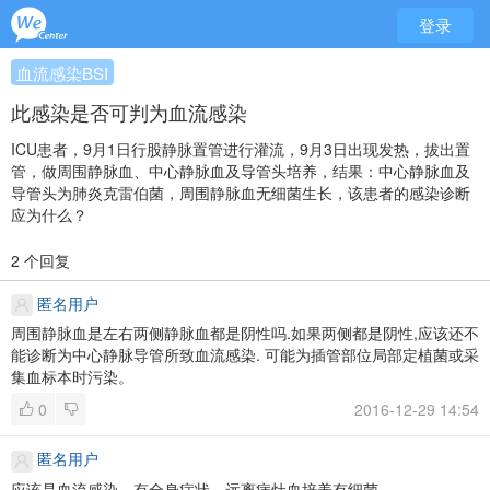
登录
血流感染BSI
此感染是否可判为血流感染
ICU患者，9月1日行股静脉置管进行灌流，9月3日出现发热，拔出置
管，做周围静脉血、中心静脉血及导管头培养，结果：中心静脉血及
导管头为肺炎克雷伯菌，周围静脉血无细菌生长，该患者的感染诊断
应为什么？
2 个回复
匿名用户
周围静脉血是左右两侧静脉血都是阴性吗.如果两侧都是阴性,应该还不
能诊断为中心静脉导管所致血流感染.
可能为插管部位局部定植菌或采
集血标本时污染。
0
2016-12-29 14:54
匿名用户
应该是血流感染，有全身症状，远离病灶血培养有细菌